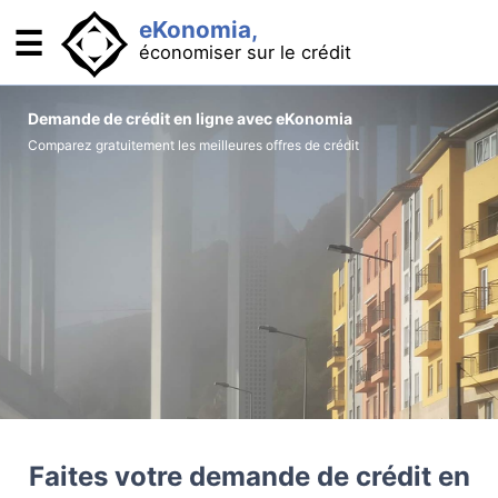
eKonomia,
☰
économiser sur le crédit
Se financer : comparateurs
Demande de crédit en ligne avec eKonomia
Comparez gratuitement les meilleures offres de crédit
Crédit immobilier : acheter son logement
Crédit auto : acheter sa voiture
Rachat de crédit : baisser ses mensualités
Minicrédit : pour les imprévus
Solutions bancaires
Cartes bancaires gratuites
Que faire en cas de découvert
OCF : compte qui protège des abus bancaires
Faites votre demande de crédit en
Comment se passer de la banque ?