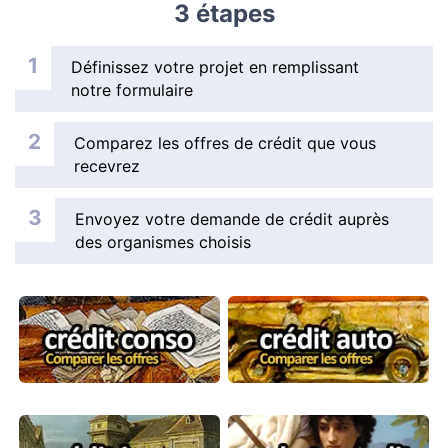
3 étapes
Aide financière
Surendettement, que faire ?
Définissez votre projet en remplissant
notre formulaire
Aides pour payer des dettes
Se défendre des abus
Comparez les offres de crédit que vous
Gérer son argent
recevrez
Argent : mots qu’il faut comprendre
Envoyez votre demande de crédit auprès
des organismes choisis