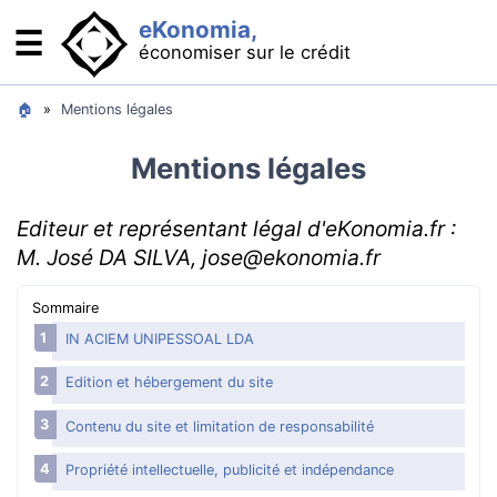
eKonomia,
☰
économiser sur le crédit
Se financer : comparateurs
🏠
»
Mentions légales
Crédit immobilier : acheter son logement
Mentions légales
Crédit auto : acheter sa voiture
Editeur et représentant légal d'eKonomia.fr :
Rachat de crédit : baisser ses mensualités
M. José DA SILVA, jose@ekonomia.fr
Minicrédit : pour les imprévus
Sommaire
Solutions bancaires
IN ACIEM UNIPESSOAL LDA
Cartes bancaires gratuites
Edition et hébergement du site
Que faire en cas de découvert
Contenu du site et limitation de responsabilité
OCF : compte qui protège des abus bancaires
Comment se passer de la banque ?
Propriété intellectuelle, publicité et indépendance