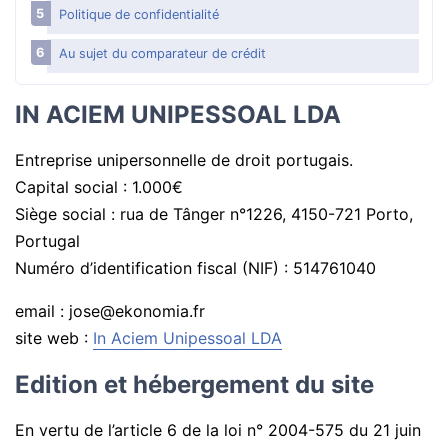
Aide financière
Politique de confidentialité
Au sujet du comparateur de crédit
Surendettement, que faire ?
Aides pour payer des dettes
IN ACIEM UNIPESSOAL LDA
Se défendre des abus
Entreprise unipersonnelle de droit portugais.
Gérer son argent
Capital social : 1.000€
Argent : mots qu’il faut comprendre
Siège social : rua de Tânger n°1226, 4150-721 Porto,
Portugal
Numéro d’identification fiscal (NIF) : 514761040
email : jose@ekonomia.fr
site web :
In Aciem Unipessoal LDA
Edition et hébergement du site
En vertu de l’article 6 de la loi n° 2004-575 du 21 juin