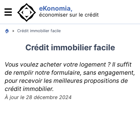
eKonomia,
☰
économiser sur le crédit
Se financer : comparateurs
🏠
»
Crédit immobilier facile
Crédit immobilier : acheter son logement
Crédit immobilier facile
Crédit auto : acheter sa voiture
Vous voulez acheter votre logement ? Il suffit
Rachat de crédit : baisser ses mensualités
de remplir notre formulaire, sans engagement,
Minicrédit : pour les imprévus
pour recevoir les meilleures propositions de
Solutions bancaires
crédit immobilier.
À jour le 28 décembre 2024
Cartes bancaires gratuites
Que faire en cas de découvert
OCF : compte qui protège des abus bancaires
Comment se passer de la banque ?