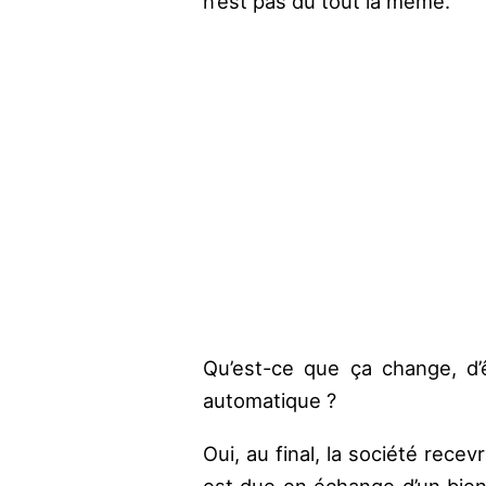
n’est pas du tout la même.
Qu’est-ce que ça change, d’
automatique ?
Oui, au final, la société rece
est due en échange d’un bien 