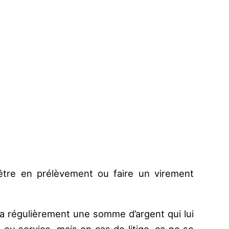
être en prélèvement ou faire un virement
vra régulièrement une somme d’argent qui lui
ou service, mais en cas de litige, ça ne se