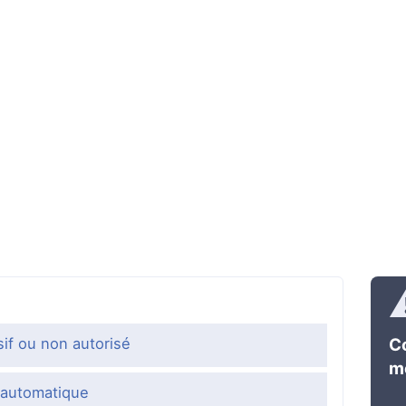
C
if ou non autorisé
me
 automatique