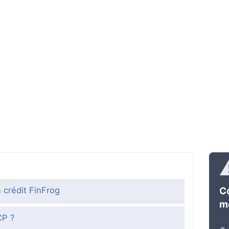
C
 crédit FinFrog
me
CP ?