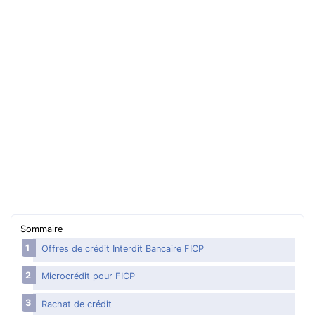
Aide financière
Surendettement, que faire ?
Aides pour payer des dettes
Se défendre des abus
Gérer son argent
Argent : mots qu’il faut comprendre
Sommaire
Offres de crédit Interdit Bancaire FICP
Microcrédit pour FICP
Rachat de crédit