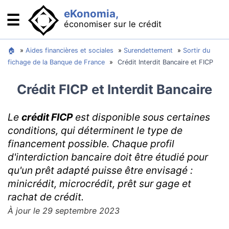
eKonomia,
☰
économiser sur le crédit
Se financer : comparateurs
🏠
»
Aides financières et sociales
»
Surendettement
»
Sortir du
fichage de la Banque de France
»
Crédit Interdit Bancaire et FICP
Crédit immobilier : acheter son logement
Crédit FICP et Interdit Bancaire
Crédit auto : acheter sa voiture
Rachat de crédit : baisser ses mensualités
Le
crédit FICP
est disponible sous certaines
Minicrédit : pour les imprévus
conditions, qui déterminent le type de
financement possible. Chaque profil
Solutions bancaires
d'interdiction bancaire doit être étudié pour
Cartes bancaires gratuites
qu'un prêt adapté puisse être envisagé :
minicrédit, microcrédit, prêt sur gage et
Que faire en cas de découvert
rachat de crédit.
OCF : compte qui protège des abus bancaires
À jour le 29 septembre 2023
Comment se passer de la banque ?