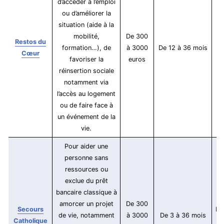
d’accéder à l’emploi
ou d’améliorer la
situation (aide à la
mobilité,
De 300
Restos du
formation…), de
à 3000
De 12 à 36 mois
Cœur
favoriser la
euros
réinsertion sociale
notamment via
l’accès au logement
ou de faire face à
un événement de la
vie.
Pour aider une
personne sans
ressources ou
exclue du prêt
bancaire classique à
amorcer un projet
De 300
Secours
En
de vie, notamment
à 3000
De 3 à 36 mois
Catholique