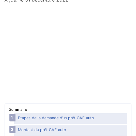
Aide financière
Surendettement, que faire ?
Aides pour payer des dettes
Se défendre des abus
Gérer son argent
Argent : mots qu’il faut comprendre
Sommaire
Etapes de la demande d’un prêt CAF auto
Montant du prêt CAF auto