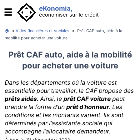
eKonomia,
☰
économiser sur le crédit
Se financer : comparateurs
🏠
»
Aides financières et sociales
»
Prêt CAF auto, aide à la
mobilité pour acheter une voiture
Crédit immobilier : acheter son logement
Prêt CAF auto, aide à la mobilité
Crédit auto : acheter sa voiture
pour acheter une voiture
Rachat de crédit : baisser ses mensualités
Minicrédit : pour les imprévus
Dans les départements où la voiture est
Solutions bancaires
essentielle pour travailler, la CAF propose des
prêts aidés
. Ainsi, le
prêt CAF voiture
peut
Cartes bancaires gratuites
prendre la forme d’un
prêt d’honneur
. Les
Que faire en cas de découvert
conditions et les montants varient. Ils sont
OCF : compte qui protège des abus bancaires
déterminés par l’assistante sociale qui
accompagne l’allocataire demandeur.
Comment se passer de la banque ?
À jour le 31 décembre 2022