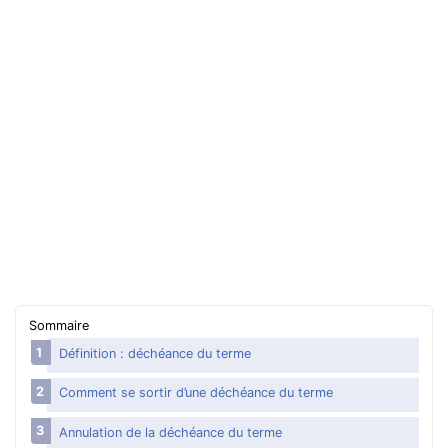
Aide financière
Surendettement, que faire ?
Aides pour payer des dettes
Se défendre des abus
Gérer son argent
Argent : mots qu’il faut comprendre
Sommaire
Définition : déchéance du terme
Comment se sortir d’une déchéance du terme
Annulation de la déchéance du terme