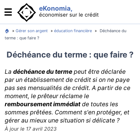
eKonomia,
☰
économiser sur le crédit
Se financer : comparateurs
🏠
»
Gérer son argent
»
éducation financière
»
Déchéance du
terme : que faire ?
Crédit immobilier : acheter son logement
Déchéance du terme : que faire ?
Crédit auto : acheter sa voiture
Rachat de crédit : baisser ses mensualités
La
déchéance du terme
peut être déclarée
Minicrédit : pour les imprévus
par un établissement de crédit si on ne paye
pas ses mensualités de crédit. A partir de ce
Solutions bancaires
moment, le prêteur réclame le
Cartes bancaires gratuites
remboursement immédiat
de toutes les
sommes prêtées. Comment s'en protéger, et
Que faire en cas de découvert
gérer au mieux une situation si délicate ?
OCF : compte qui protège des abus bancaires
À jour le 17 avril 2023
Comment se passer de la banque ?