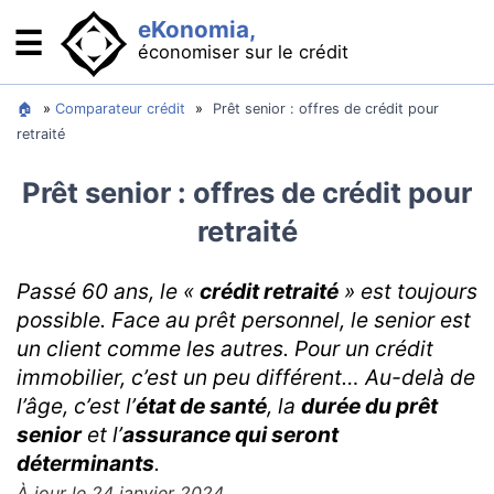
eKonomia,
☰
économiser sur le crédit
Se financer : comparateurs
🏠
»
Comparateur crédit
»
Prêt senior : offres de crédit pour
retraité
Crédit immobilier : acheter son logement
Prêt senior : offres de crédit pour
Crédit auto : acheter sa voiture
retraité
Rachat de crédit : baisser ses mensualités
Minicrédit : pour les imprévus
Passé 60 ans, le «
crédit retraité
» est toujours
Solutions bancaires
possible. Face au prêt personnel, le senior est
un client comme les autres. Pour un crédit
Cartes bancaires gratuites
immobilier, c’est un peu différent… Au-delà de
Que faire en cas de découvert
l’âge, c’est l’
état de santé
, la
durée du prêt
OCF : compte qui protège des abus bancaires
senior
et l’
assurance qui seront
déterminants
.
Comment se passer de la banque ?
À jour le 24 janvier 2024