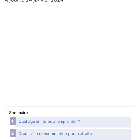
Aide financière
Surendettement, que faire ?
Aides pour payer des dettes
Se défendre des abus
Gérer son argent
Argent : mots qu’il faut comprendre
Sommaire
Quel âge limite pour emprunter ?
Crédit à la consommation pour retraité