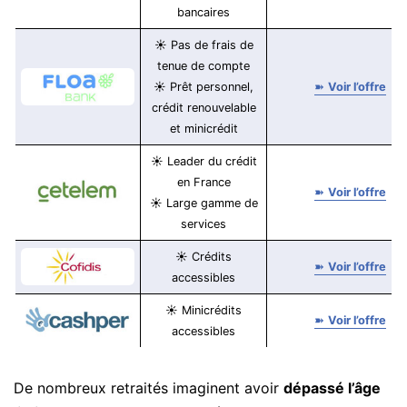
bancaires
☀ Pas de frais de
tenue de compte
☀ Prêt personnel,
➽
Voir l’offre
crédit renouvelable
et minicrédit
☀ Leader du crédit
en France
➽
Voir l’offre
☀ Large gamme de
services
☀ Crédits
➽
Voir l’offre
accessibles
☀ Minicrédits
➽
Voir l’offre
accessibles
De nombreux retraités imaginent avoir
dépassé l’âge